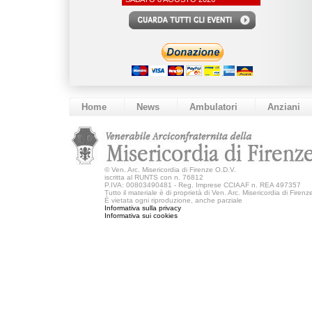
Home
News
Ambulatori
Anziani
©
Ven. Arc. Misericordia di Firenze O.D.V.
iscritta al RUNTS con n. 76812
P.IVA: 00803490481 - Reg. Imprese CCIAAF n. REA 497357
Tutto il materiale è di proprietà di Ven. Arc. Misericordia di Firen
È vietata ogni riproduzione, anche parziale
Informativa sulla privacy
Informativa sui cookies