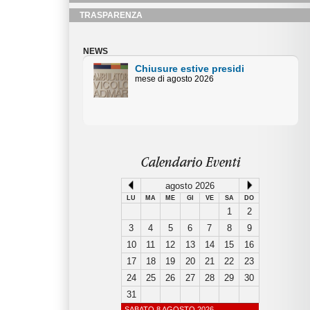
TRASPARENZA
NEWS
tive presidi
Chiusure estive Uffici
o 2026
Amministativi
Orari centralino piazza Duomo mese
di agosto
Calendario Eventi
agosto 2026
LU
MA
ME
GI
VE
SA
DO
1
2
3
4
5
6
7
8
9
10
11
12
13
14
15
16
17
18
19
20
21
22
23
24
25
26
27
28
29
30
31
SABATO 8 AGOSTO 2026