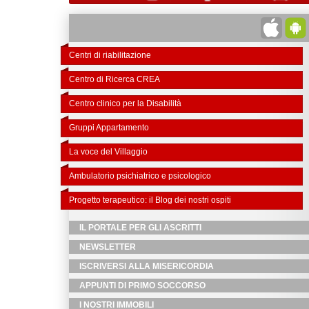
Centri di riabilitazione
Centro di Ricerca CREA
Centro clinico per la Disabilità
Gruppi Appartamento
La voce del Villaggio
Ambulatorio psichiatrico e psicologico
Progetto terapeutico: il Blog dei nostri ospiti
IL PORTALE PER GLI ASCRITTI
NEWSLETTER
ISCRIVERSI ALLA MISERICORDIA
APPUNTI DI PRIMO SOCCORSO
I NOSTRI IMMOBILI