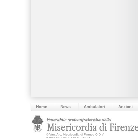
Home
News
Ambulatori
Anziani
©
Ven. Arc. Misericordia di Firenze O.D.V.
iscritta al RUNTS con n. 76812