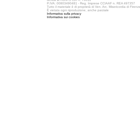
P.IVA: 00803490481 - Reg. Imprese CCIAAF n. REA 497357
Tutto il materiale è di proprietà di Ven. Arc. Misericordia di Firen
È vietata ogni riproduzione, anche parziale
Informativa sulla privacy
Informativa sui cookies