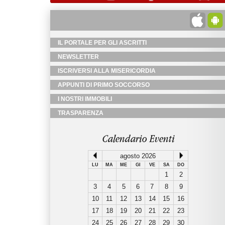
IL PORTALE PER GLI ASCRITTI
NEWSLETTER
ISCRIVERSI ALLA MISERICORDIA
APPUNTI DI PRIMO SOCCORSO
I NOSTRI IMMOBILI
TRASPARENZA
Calendario Eventi
agosto 2026
LU
MA
ME
GI
VE
SA
DO
1
2
3
4
5
6
7
8
9
10
11
12
13
14
15
16
17
18
19
20
21
22
23
24
25
26
27
28
29
30