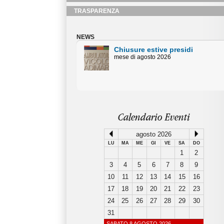
TRASPARENZA
NEWS
e estive presidi
Chiusure estive Uffici
agosto 2026
Amministativi
Orari centralino piazza Duomo mese
di agosto
Calendario Eventi
agosto 2026
LU
MA
ME
GI
VE
SA
DO
1
2
3
4
5
6
7
8
9
10
11
12
13
14
15
16
17
18
19
20
21
22
23
24
25
26
27
28
29
30
31
SABATO 8 AGOSTO 2026