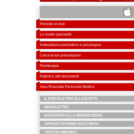
Prenota on-line
Le nostre specialità
Ambulatorio psichiatrico e psicologico
Cerca le tue prenotazioni
Fisioterapia
Patenti e altri documenti
Area Riservata Personale Medico
IL PORTALE PER GLI ASCRITTI
NEWSLETTER
ISCRIVERSI ALLA MISERICORDIA
APPUNTI DI PRIMO SOCCORSO
I NOSTRI IMMOBILI