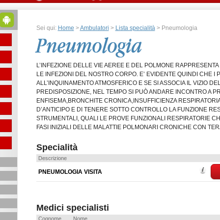
Sei qui:
Home
>
Ambulatori
>
Lista specialità
> Pneumologia
Pneumologia
L’INFEZIONE DELLE VIE AEREE E DEL POLMONE RAPPRESENTA 
LE INFEZIONI DEL NOSTRO CORPO. E’ EVIDENTE QUINDI CHE I
ALL’INQUINAMENTO ATMOSFERICO E SE SI ASSOCIA IL VIZIO DE
PREDISPOSIZIONE, NEL TEMPO SI PUÒ ANDARE INCONTRO A P
ENFISEMA,BRONCHITE CRONICA,INSUFFICIENZA RESPIRATORIA. 
D’ANTICIPO E DI TENERE SOTTO CONTROLLO LA FUNZIONE RESP
STRUMENTALI, QUALI LE PROVE FUNZIONALI RESPIRATORIE C
FASI INIZIALI DELLE MALATTIE POLMONARI CRONICHE CON TERA
Specialità
Descrizione
PNEUMOLOGIA VISITA
Medici specialisti
Cognome
Nome