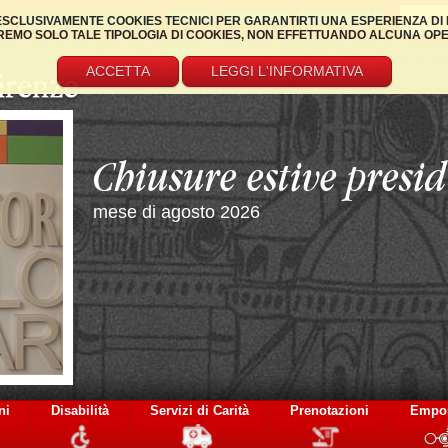
REGISTRATI
RECUPERA DATI
 ESCLUSIVAMENTE COOKIES TECNICI PER GARANTIRTI UNA ESPERIENZA DI 
EMO SOLO TALE TIPOLOGIA DI COOKIES, NON EFFETTUANDO ALCUNA OPERAZ
ACCETTA
LEGGI L'INFORMATIVA
Servizio di valuta
certificazione
dei disturbi dell’apprendimento e defici
ni
Disabilità
Servizi di Carità
Prenotazioni
Empo