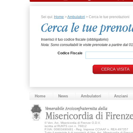
Sei qui:
Home
>
Ambulatori
> Cerca le tue prenotazioni
Cerca le tue preno
Inserisci il tuo codice fiscale (obbligatorio)
Nota: Sono consultabili le visite prenotate a partire dal 0
Codice Fiscale
Home
News
Ambulatori
Anziani
©
Ven. Arc. Misericordia di Firenze O.D.V.
iscritta al RUNTS con n. 76812
P.IVA: 00803490481 - Reg. Imprese CCIAAF n. REA 497357
Tutto il materiale è di proprietà di Ven. Arc. Misericordia di Firen