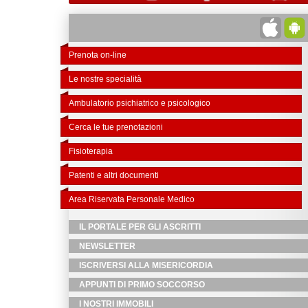
Prenota on-line
Le nostre specialità
Ambulatorio psichiatrico e psicologico
Cerca le tue prenotazioni
Fisioterapia
Patenti e altri documenti
Area Riservata Personale Medico
IL PORTALE PER GLI ASCRITTI
NEWSLETTER
ISCRIVERSI ALLA MISERICORDIA
APPUNTI DI PRIMO SOCCORSO
I NOSTRI IMMOBILI