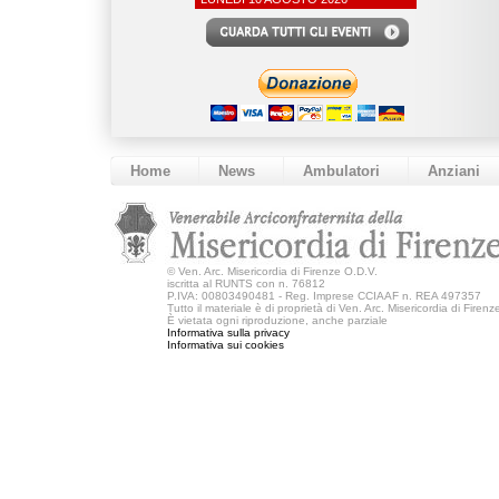
Home
News
Ambulatori
Anziani
©
Ven. Arc. Misericordia di Firenze O.D.V.
iscritta al RUNTS con n. 76812
P.IVA: 00803490481 - Reg. Imprese CCIAAF n. REA 497357
Tutto il materiale è di proprietà di Ven. Arc. Misericordia di Firen
È vietata ogni riproduzione, anche parziale
Informativa sulla privacy
Informativa sui cookies