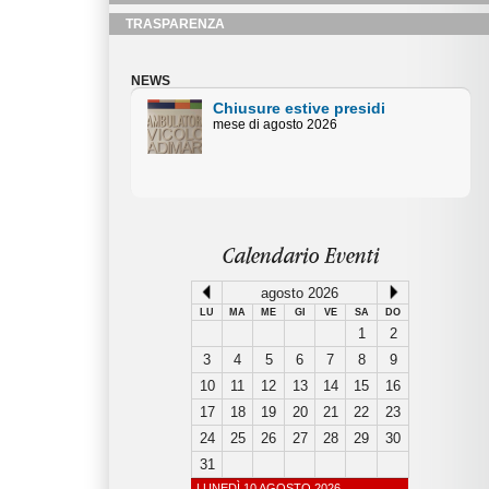
TRASPARENZA
NEWS
Chiusure estive Uffici
Amministativi
Orari centralino piazza Duomo mese
di agosto
Calendario Eventi
agosto 2026
LU
MA
ME
GI
VE
SA
DO
1
2
3
4
5
6
7
8
9
10
11
12
13
14
15
16
17
18
19
20
21
22
23
24
25
26
27
28
29
30
31
LUNEDÌ 10 AGOSTO 2026