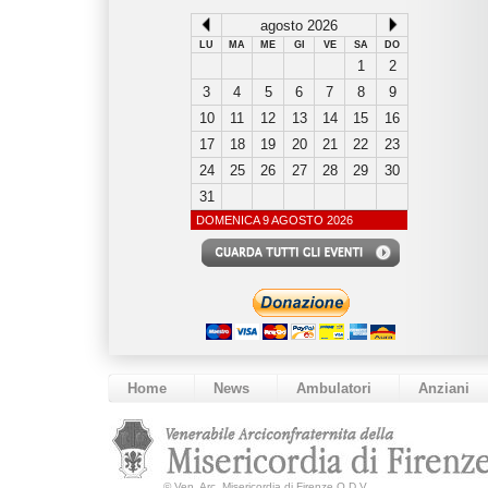
agosto 2026
LU
MA
ME
GI
VE
SA
DO
1
2
3
4
5
6
7
8
9
10
11
12
13
14
15
16
17
18
19
20
21
22
23
24
25
26
27
28
29
30
31
DOMENICA 9 AGOSTO 2026
Home
News
Ambulatori
Anziani
©
Ven. Arc. Misericordia di Firenze O.D.V.