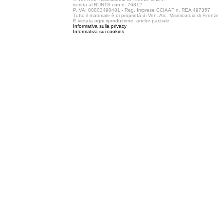
iscritta al RUNTS con n. 76812
P.IVA: 00803490481 - Reg. Imprese CCIAAF n. REA 497357
Tutto il materiale è di proprietà di Ven. Arc. Misericordia di Firen
È vietata ogni riproduzione, anche parziale
Informativa sulla privacy
Informativa sui cookies