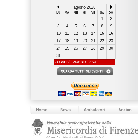
agosto 2026
LU
MA
ME
GI
VE
SA
DO
1
2
3
4
5
6
7
8
9
10
11
12
13
14
15
16
17
18
19
20
21
22
23
24
25
26
27
28
29
30
31
GIOVEDÌ 6 AGOSTO 2026
Home
News
Ambulatori
Anziani
©
Ven. Arc. Misericordia di Firenze O.D.V.