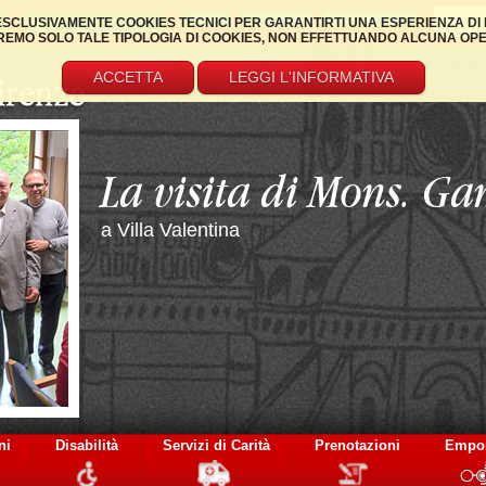
REGISTRATI
RECUPERA DATI
 ESCLUSIVAMENTE COOKIES TECNICI PER GARANTIRTI UNA ESPERIENZA DI 
EMO SOLO TALE TIPOLOGIA DI COOKIES, NON EFFETTUANDO ALCUNA OPERAZ
ACCETTA
LEGGI L'INFORMATIVA
La visita di Mons. Ga
a Villa Valentina
ni
Disabilità
Servizi di Carità
Prenotazioni
Empo