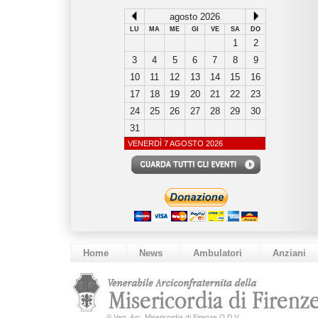
agosto 2026
LU
MA
ME
GI
VE
SA
DO
1
2
3
4
5
6
7
8
9
10
11
12
13
14
15
16
17
18
19
20
21
22
23
24
25
26
27
28
29
30
31
VENERDÌ 7 AGOSTO 2026
Home
News
Ambulatori
Anziani
©
Ven. Arc. Misericordia di Firenze O.D.V.