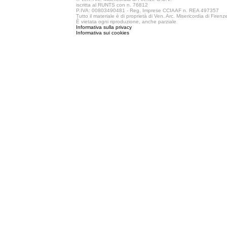
iscritta al RUNTS con n. 76812
P.IVA: 00803490481 - Reg. Imprese CCIAAF n. REA 497357
Tutto il materiale è di proprietà di Ven. Arc. Misericordia di Firen
È vietata ogni riproduzione, anche parziale
Informativa sulla privacy
Informativa sui cookies