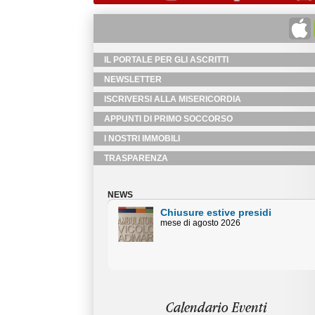
IL PORTALE PER GLI ASCRITTI
NEWSLETTER
ISCRIVERSI ALLA MISERICORDIA
APPUNTI DI PRIMO SOCCORSO
I NOSTRI IMMOBILI
TRASPARENZA
NEWS
estive presidi
Chiusure estive Uffici
sto 2026
Amministativi
Orari centralino piazza Duomo mese
di agosto
Calendario Eventi