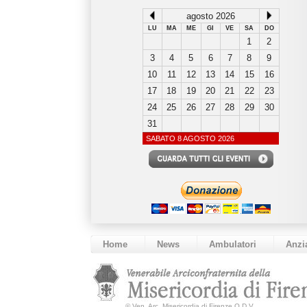
agosto 2026
LU
MA
ME
GI
VE
SA
DO
1
2
3
4
5
6
7
8
9
10
11
12
13
14
15
16
17
18
19
20
21
22
23
24
25
26
27
28
29
30
31
SABATO 8 AGOSTO 2026
Home
News
Ambulatori
Anzi
©
Ven. Arc. Misericordia di Firenze O.D.V.