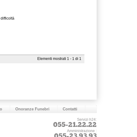
ifficoltà
Elementi mostrati 1 - 1 di 1
o
Onoranze Funebri
Contatti
Servizi h24:
055-21.22.22
Amministrazione :
055-23.93.93