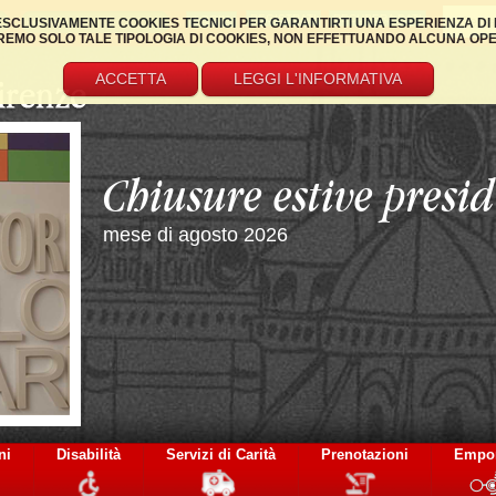
REGISTRATI
RECUPERA DATI
 ESCLUSIVAMENTE COOKIES TECNICI PER GARANTIRTI UNA ESPERIENZA DI 
EMO SOLO TALE TIPOLOGIA DI COOKIES, NON EFFETTUANDO ALCUNA OPERAZ
ACCETTA
LEGGI L'INFORMATIVA
La visita di Mons. G
a Villa Valentina
ni
Disabilità
Servizi di Carità
Prenotazioni
Empo