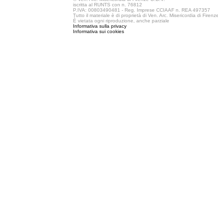
iscritta al RUNTS con n. 76812
P.IVA: 00803490481 - Reg. Imprese CCIAAF n. REA 497357
Tutto il materiale è di proprietà di Ven. Arc. Misericordia di Firen
È vietata ogni riproduzione, anche parziale
Informativa sulla privacy
Informativa sui cookies