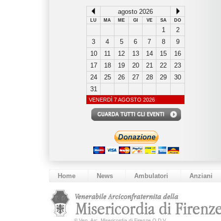
agosto 2026
LU
MA
ME
GI
VE
SA
DO
1
2
3
4
5
6
7
8
9
10
11
12
13
14
15
16
17
18
19
20
21
22
23
24
25
26
27
28
29
30
31
VENERDÌ 7 AGOSTO 2026
Home
News
Ambulatori
Anziani
©
Ven. Arc. Misericordia di Firenze O.D.V.