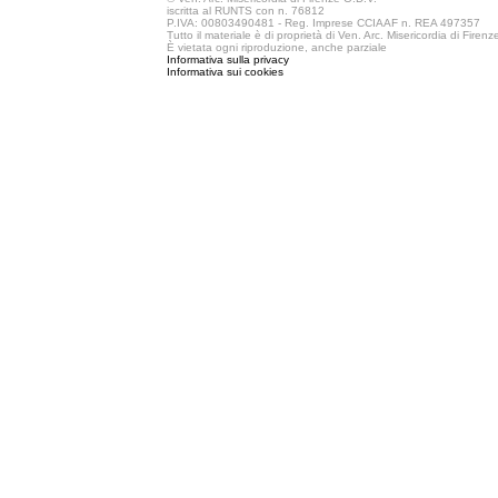
iscritta al RUNTS con n. 76812
P.IVA: 00803490481 - Reg. Imprese CCIAAF n. REA 497357
Tutto il materiale è di proprietà di Ven. Arc. Misericordia di Firen
È vietata ogni riproduzione, anche parziale
Informativa sulla privacy
Informativa sui cookies