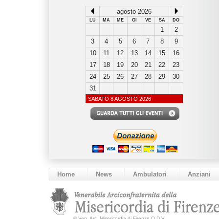
agosto 2026
LU
MA
ME
GI
VE
SA
DO
1
2
3
4
5
6
7
8
9
10
11
12
13
14
15
16
17
18
19
20
21
22
23
24
25
26
27
28
29
30
31
SABATO 8 AGOSTO 2026
Home
News
Ambulatori
Anziani
©
Ven. Arc. Misericordia di Firenze O.D.V.