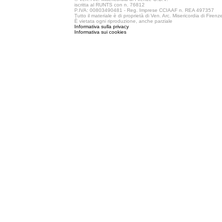
iscritta al RUNTS con n. 76812
P.IVA: 00803490481 - Reg. Imprese CCIAAF n. REA 497357
Tutto il materiale è di proprietà di Ven. Arc. Misericordia di Firen
È vietata ogni riproduzione, anche parziale
Informativa sulla privacy
Informativa sui cookies