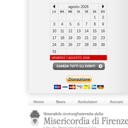
agosto 2026
LU
MA
ME
GI
VE
SA
DO
1
2
3
4
5
6
7
8
9
10
11
12
13
14
15
16
17
18
19
20
21
22
23
24
25
26
27
28
29
30
31
VENERDÌ 7 AGOSTO 2026
Home
News
Ambulatori
Anziani
©
Ven. Arc. Misericordia di Firenze O.D.V.