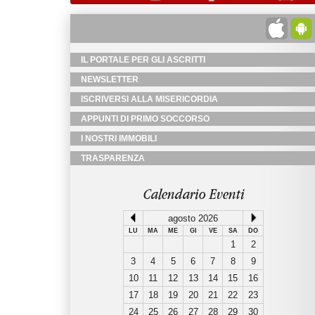
IL PORTALE PER GLI ASCRITTI
NEWSLETTER
ISCRIVERSI ALLA MISERICORDIA
APPUNTI DI PRIMO SOCCORSO
I NOSTRI IMMOBILI
TRASPARENZA
Calendario Eventi
agosto 2026
LU
MA
ME
GI
VE
SA
DO
1
2
3
4
5
6
7
8
9
10
11
12
13
14
15
16
17
18
19
20
21
22
23
24
25
26
27
28
29
30