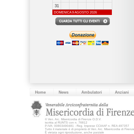
31
DOMENICA 9 AGOSTO 2026
Home
News
Ambulatori
Anziani
©
Ven. Arc. Misericordia di Firenze O.D.V.
iscritta al RUNTS con n. 76812
P.IVA: 00803490481 - Reg. Imprese CCIAAF n. REA 497357
Tutto il materiale è di proprietà di Ven. Arc. Misericordia di Firen
È vietata ogni riproduzione, anche parziale