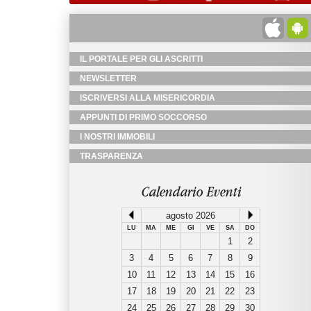
IL PORTALE PER GLI ASCRITTI
NEWSLETTER
ISCRIVERSI ALLA MISERICORDIA
APPUNTI DI PRIMO SOCCORSO
I NOSTRI IMMOBILI
TRASPARENZA
Calendario Eventi
agosto 2026
LU
MA
ME
GI
VE
SA
DO
1
2
3
4
5
6
7
8
9
10
11
12
13
14
15
16
17
18
19
20
21
22
23
24
25
26
27
28
29
30