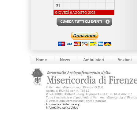
31
GIOVEDÌ 6 AGOSTO 2026
Home
News
Ambulatori
Anziani
©
Ven. Arc. Misericordia di Firenze O.D.V.
iscritta al RUNTS con n. 76812
P.IVA: 00803490481 - Reg. Imprese CCIAAF n. REA 497357
Tutto il materiale è di proprietà di Ven. Arc. Misericordia di Firen
È vietata ogni riproduzione, anche parziale
Informativa sulla privacy
Informativa sui cookies