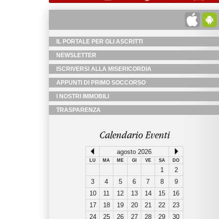
IL PORTALE PER GLI ASCRITTI
NEWSLETTER
ISCRIVERSI ALLA MISERICORDIA
APPUNTI DI PRIMO SOCCORSO
I NOSTRI IMMOBILI
TRASPARENZA
Calendario Eventi
agosto 2026
LU
MA
ME
GI
VE
SA
DO
1
2
3
4
5
6
7
8
9
10
11
12
13
14
15
16
17
18
19
20
21
22
23
24
25
26
27
28
29
30