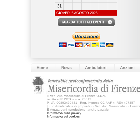
31
GIOVEDÌ 6 AGOSTO 2026
Home
News
Ambulatori
Anziani
©
Ven. Arc. Misericordia di Firenze O.D.V.
iscritta al RUNTS con n. 76812
P.IVA: 00803490481 - Reg. Imprese CCIAAF n. REA 497357
Tutto il materiale è di proprietà di Ven. Arc. Misericordia di Firen
È vietata ogni riproduzione, anche parziale
Informativa sulla privacy
Informativa sui cookies