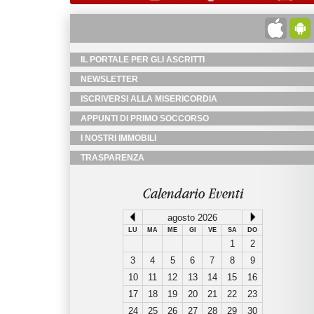
IL PORTALE PER GLI ASCRITTI
NEWSLETTER
ISCRIVERSI ALLA MISERICORDIA
APPUNTI DI PRIMO SOCCORSO
I NOSTRI IMMOBILI
TRASPARENZA
Calendario Eventi
agosto 2026
LU
MA
ME
GI
VE
SA
DO
1
2
3
4
5
6
7
8
9
10
11
12
13
14
15
16
17
18
19
20
21
22
23
24
25
26
27
28
29
30