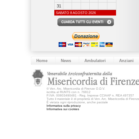
31
SABATO 8 AGOSTO 2026
Home
News
Ambulatori
Anziani
©
Ven. Arc. Misericordia di Firenze O.D.V.
iscritta al RUNTS con n. 76812
P.IVA: 00803490481 - Reg. Imprese CCIAAF n. REA 497357
Tutto il materiale è di proprietà di Ven. Arc. Misericordia di Firen
È vietata ogni riproduzione, anche parziale
Informativa sulla privacy
Informativa sui cookies