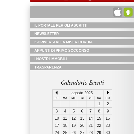
IL PORTALE PER GLI ASCRITTI
NEWSLETTER
ISCRIVERSI ALLA MISERICORDIA
APPUNTI DI PRIMO SOCCORSO
I NOSTRI IMMOBILI
TRASPARENZA
Calendario Eventi
agosto 2026
LU
MA
ME
GI
VE
SA
DO
1
2
3
4
5
6
7
8
9
10
11
12
13
14
15
16
17
18
19
20
21
22
23
24
25
26
27
28
29
30