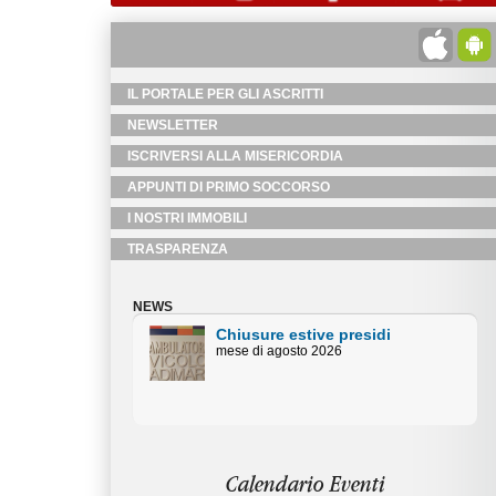
IL PORTALE PER GLI ASCRITTI
NEWSLETTER
ISCRIVERSI ALLA MISERICORDIA
APPUNTI DI PRIMO SOCCORSO
I NOSTRI IMMOBILI
TRASPARENZA
NEWS
 presidi
Chiusure estive Uffici
26
Amministativi
Orari centralino piazza Duomo mese
di agosto
Calendario Eventi