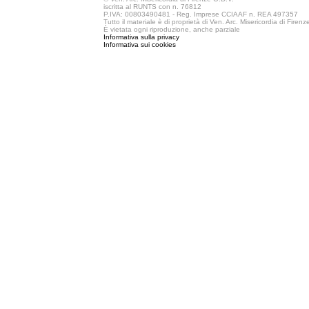
iscritta al RUNTS con n. 76812
P.IVA: 00803490481 - Reg. Imprese CCIAAF n. REA 497357
Tutto il materiale è di proprietà di Ven. Arc. Misericordia di Firen
È vietata ogni riproduzione, anche parziale
Informativa sulla privacy
Informativa sui cookies