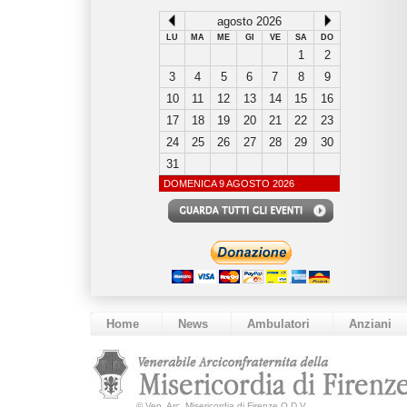
agosto 2026
LU
MA
ME
GI
VE
SA
DO
1
2
3
4
5
6
7
8
9
10
11
12
13
14
15
16
17
18
19
20
21
22
23
24
25
26
27
28
29
30
31
DOMENICA 9 AGOSTO 2026
Home
News
Ambulatori
Anziani
©
Ven. Arc. Misericordia di Firenze O.D.V.