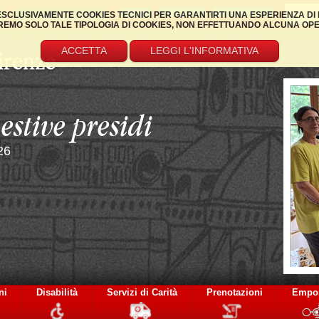
REGISTRATI
RECUPERA DATI
 ESCLUSIVAMENTE COOKIES TECNICI PER GARANTIRTI UNA ESPERIENZA DI 
EMO SOLO TALE TIPOLOGIA DI COOKIES, NON EFFETTUANDO ALCUNA OPERAZ
ACCETTA
LEGGI L'INFORMATIVA
La visita di Mons. Ga
a Villa Valentina
ni
Disabilità
Servizi di Carità
Prenotazioni
Empo