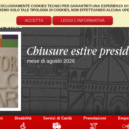
REGISTRATI
RECUPERA DATI
 ESCLUSIVAMENTE COOKIES TECNICI PER GARANTIRTI UNA ESPERIENZA DI 
EMO SOLO TALE TIPOLOGIA DI COOKIES, NON EFFETTUANDO ALCUNA OPERAZ
ACCETTA
LEGGI L'INFORMATIVA
Servizio di valutazi
certificazione
dei disturbi dell’apprendimento e deficit d
ni
Disabilità
Servizi di Carità
Prenotazioni
Empo