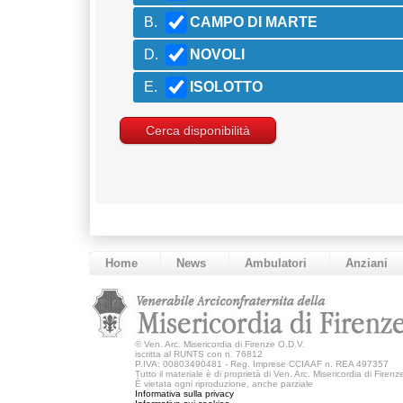
B.
CAMPO DI MARTE
D.
NOVOLI
E.
ISOLOTTO
Home
News
Ambulatori
Anziani
©
Ven. Arc. Misericordia di Firenze O.D.V.
iscritta al RUNTS con n. 76812
P.IVA: 00803490481 - Reg. Imprese CCIAAF n. REA 497357
Tutto il materiale è di proprietà di Ven. Arc. Misericordia di Firen
È vietata ogni riproduzione, anche parziale
Informativa sulla privacy