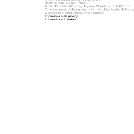
iscritta al RUNTS con n. 76812
P.IVA: 00803490481 - Reg. Imprese CCIAAF n. REA 497357
Tutto il materiale è di proprietà di Ven. Arc. Misericordia di Firen
È vietata ogni riproduzione, anche parziale
Informativa sulla privacy
Informativa sui cookies