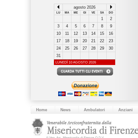
agosto 2026
LU
MA
ME
GI
VE
SA
DO
1
2
3
4
5
6
7
8
9
10
11
12
13
14
15
16
17
18
19
20
21
22
23
24
25
26
27
28
29
30
31
LUNEDÌ 10 AGOSTO 2026
Home
News
Ambulatori
Anziani
©
Ven. Arc. Misericordia di Firenze O.D.V.