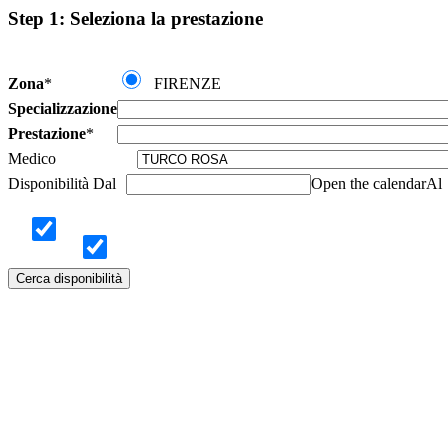
Step 1: Seleziona la prestazione
Zona
*
FIRENZE
Specializzazione
Prestazione
*
Medico
Disponibilità Dal
Open the calendar
Al
A.
CENTRO STORICO
E.
ISOLOTTO