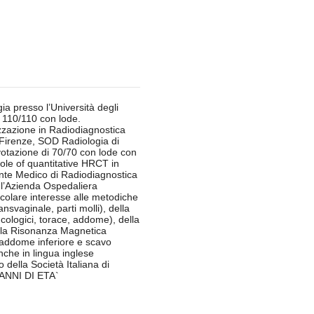
ia presso l’Università degli
e 110/110 con lode.
zzazione in Radiodiagnostica
i Firenze, SOD Radiologia di
tazione di 70/70 con lode con
 role of quantitative HRCT in
te Medico di Radiodiagnostica
 l’Azienda Ospedaliera
icolare interesse alle metodiche
nsvaginale, parti molli), della
cologici, torace, addome), della
ella Risonanza Magnetica
addome inferiore e scavo
anche in lingua inglese
o della Società Italiana di
 ANNI DI ETA`