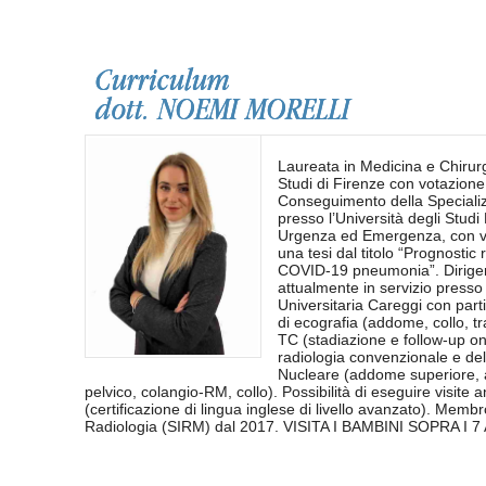
Curriculum
dott. NOEMI MORELLI
Laureata in Medicina e Chirurg
Studi di Firenze con votazion
Conseguimento della Speciali
presso l’Università degli Stud
Urgenza ed Emergenza, con vo
una tesi dal titolo “Prognostic
COVID-19 pneumonia”. Dirigen
attualmente in servizio presso
Universitaria Careggi con part
di ecografia (addome, collo, tra
TC (stadiazione e follow-up on
radiologia convenzionale e d
Nucleare (addome superiore, 
pelvico, colangio-RM, collo). Possibilità di eseguire visite 
(certificazione di lingua inglese di livello avanzato). Membr
Radiologia (SIRM) dal 2017. VISITA I BAMBINI SOPRA I 7