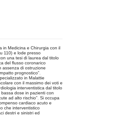
 in Medicina e Chirurgia con il
su 110) e lode presso
on una tesi di laurea dal titolo
ca del flusso coronarico
in assenza di ostruzione
mpatto prognostico”.
ecializzato in Malattie
colare con il massimo dei voti e
diologia interventistica dal titolo
a bassa dose in pazienti con
ute ad alto rischio”. Si occupa
scompenso cardiaco acuto e
co che interventistico
 destri e sinistri ed