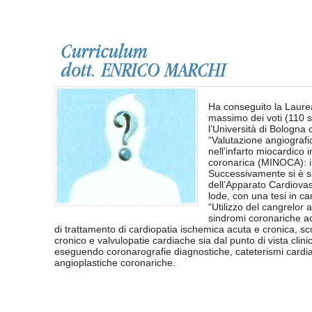
Curriculum
dott. ENRICO MARCHI
Ha conseguito la Laurea
massimo dei voti (110 
l’Università di Bologna c
“Valutazione angiografi
nell’infarto miocardico 
coronarica (MINOCA): i
Successivamente si è sp
dell’Apparato Cardiovas
lode, con una tesi in car
“Utilizzo del cangrelor 
sindromi coronariche ac
di trattamento di cardiopatia ischemica acuta e cronica, 
cronico e valvulopatie cardiache sia dal punto di vista clini
eseguendo coronarografie diagnostiche, cateterismi cardiaci
angioplastiche coronariche.